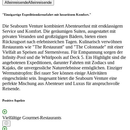
Alleinreisende
Alleinreisende
"Einzigartige Expeditionskreuzfahrt mit luxuriösem Komfort."
Die Seabourn Venture kombiniert Abenteuerlust mit erstklassigem
Service und Komfort. Die geräumigen Suiten, ausgestattet mit
privaten Veranden und großzügigen Bädern, bieten einen
Rückzugsort nach erlebnisreichen Tagen. Kulinarisch verwöhnen
Restaurants wie "The Restaurant" und "The Colonnade" mit einer
Vielfalt an Speisen auf Sterneniveau. Für Entspannung sorgen der
Infinity-Pool und die Whirlpools auf Deck 5. Ein Highlight sind die
angebotenen Expeditionen, darunter Fahrten mit Zodiacs und
Kajaks, die unvergessliche Naturerlebnisse ermöglichen. Einziger
Wermutstropfen: Bei rauer See können einige Aktivitäten
eingeschränkt sein. Insgesamt bietet die Seabourn Venture eine
perfekte Mischung aus Abenteuer und Luxus für anspruchsvolle
Reisende.
Positive Aspekte
Vielfältige Gourmet-Restaurants