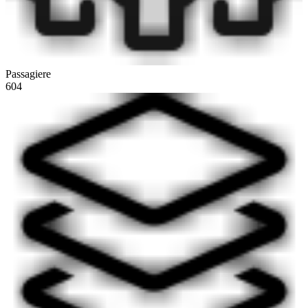
Passagiere
604