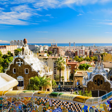
Nur notwendige Cookies
Unvergleichlich lecker
Mit dem Klick auf „geht klar” ermöglichen Sie uns Ihnen über Cookies
personalisierte Werbung und passende Angebote anzeigen. Über „anpas
Cookies” werden lediglich technisch notwendige Cookies gespeichert
Anpassen
Geht klar
Datenschutzerklärung
Cookierichtlinie
Impressum
« zurück
Ihre Cookie-Präferenzen verwalten
Wählen Sie, welche Cookies Sie auf check24.de akzeptieren.
Die Cookierichtlinie finden Sie
hier.
Notwendig