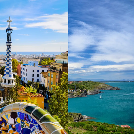
 ein verbessertes Nutzungserlebnis zu servieren und dieses kontinuier
sen” können Sie Ihre persönlichen Präferenzen festlegen. Dies ist au
.