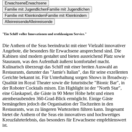
Erwachsene
Erwachsene
Familie mit Jugendlichen
Familie mit Jugendlichen
Familie mit Kleinkindern
Familie mit Kleinkindern
Alleinreisende
Alleinreisende
"Ein Schiff voller Innovationen und erstklassigem Service."
Die Anthem of the Seas beeindruckt mit einer Vielzahl innovativer
Angebote, die besonders für Erwachsene ansprechend sind. Die
Kabinen sind modern gestaltet und bieten ausreichend Platz sowie
Stauraum, was den Aufenthalt äußerst komfortabel macht.
Kulinarisch überzeugt das Schiff mit einer breiten Auswahl an
Restaurants, darunter das "Jamie's Italian", das für seine exzellenten
Gerichte bekannt ist. Für Unterhaltung sorgen Shows in Broadway-
Qualität im Royal Theater sowie die futuristische "Bionic Bar", in
der Roboter Cocktails mixen. Ein Highlight ist der "North Star",
eine Glaskapsel, die Gäste in 90 Meter Höhe hebt und einen
atemberaubenden 360-Grad-Blick ermöglicht. Einige Gäste
bemängelten jedoch die Organisation der Tischzeiten in den
Restaurants, was zu längeren Wartezeiten führen kann. Insgesamt
bietet die Anthem of the Seas ein innovatives und hochwertiges
Kreuzfahrterlebnis, das besonders für Erwachsene empfehlenswert
ist.