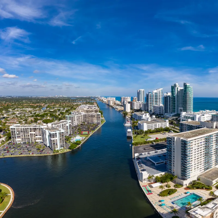
Nur notwendige Cookies
Unvergleichlich lecker
Mit dem Klick auf „geht klar” ermöglichen Sie uns Ihnen über Cookies
personalisierte Werbung und passende Angebote anzeigen. Über „anpas
Cookies” werden lediglich technisch notwendige Cookies gespeichert
Anpassen
Geht klar
Datenschutzerklärung
Cookierichtlinie
Impressum
« zurück
Ihre Cookie-Präferenzen verwalten
Wählen Sie, welche Cookies Sie auf check24.de akzeptieren.
Die Cookierichtlinie finden Sie
hier.
Notwendig