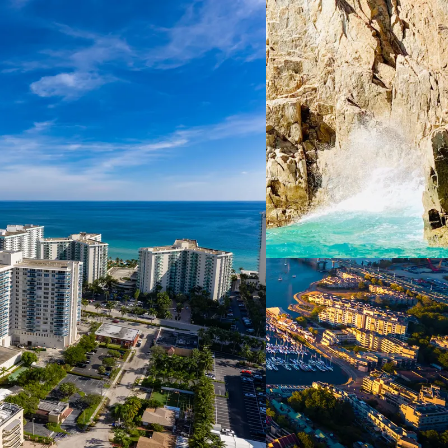
 ein verbessertes Nutzungserlebnis zu servieren und dieses kontinuier
sen” können Sie Ihre persönlichen Präferenzen festlegen. Dies ist au
.