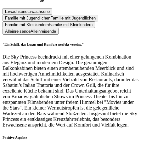
Erwachsene
Erwachsene
Familie mit Jugendlichen
Familie mit Jugendlichen
Familie mit Kleinkindern
Familie mit Kleinkindern
Alleinreisende
Alleinreisende
"Ein Schiff, das Luxus und Komfort perfekt vereint."
Die Sky Princess beeindruckt mit einer gelungenen Kombination
aus Eleganz und modernem Design. Die geräumigen
Balkonkabinen bieten einen atemberaubenden Meerblick und sind
mit hochwertigen Annehmlichkeiten ausgestattet. Kulinarisch
verwöhnt das Schiff mit einer Vielzahl von Restaurants, darunter das
Sabatini’s Italian Trattoria und der Crown Grill, die für ihre
exzellente Küche bekannt sind. Das Unterhaltungsangebot reicht
von Broadway-ähnlichen Shows im Princess Theater bis hin zu
entspannten Filmabenden unter freiem Himmel bei "Movies under
the Stars". Ein kleiner Wermutstropfen ist die gelegentliche
Wartezeit an den Bars während Stoßzeiten. Insgesamt bietet die Sky
Princess ein erstklassiges Kreuzfahrterlebnis, das besonders
Erwachsene anspricht, die Wert auf Komfort und Vielfalt legen.
Positive Aspekte