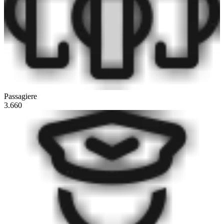
Passagiere
3.660