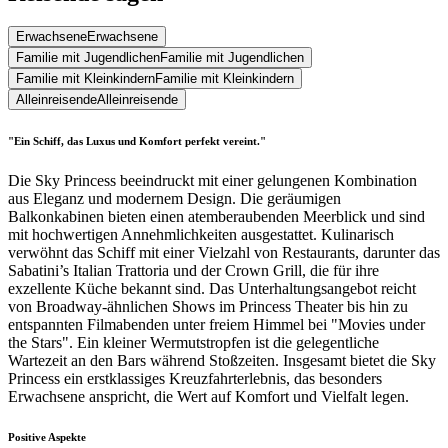
Erwachsene
Erwachsene
Familie mit Jugendlichen
Familie mit Jugendlichen
Familie mit Kleinkindern
Familie mit Kleinkindern
Alleinreisende
Alleinreisende
"Ein Schiff, das Luxus und Komfort perfekt vereint."
Die Sky Princess beeindruckt mit einer gelungenen Kombination
aus Eleganz und modernem Design. Die geräumigen
Balkonkabinen bieten einen atemberaubenden Meerblick und sind
mit hochwertigen Annehmlichkeiten ausgestattet. Kulinarisch
verwöhnt das Schiff mit einer Vielzahl von Restaurants, darunter das
Sabatini’s Italian Trattoria und der Crown Grill, die für ihre
exzellente Küche bekannt sind. Das Unterhaltungsangebot reicht
von Broadway-ähnlichen Shows im Princess Theater bis hin zu
entspannten Filmabenden unter freiem Himmel bei "Movies under
the Stars". Ein kleiner Wermutstropfen ist die gelegentliche
Wartezeit an den Bars während Stoßzeiten. Insgesamt bietet die Sky
Princess ein erstklassiges Kreuzfahrterlebnis, das besonders
Erwachsene anspricht, die Wert auf Komfort und Vielfalt legen.
Positive Aspekte