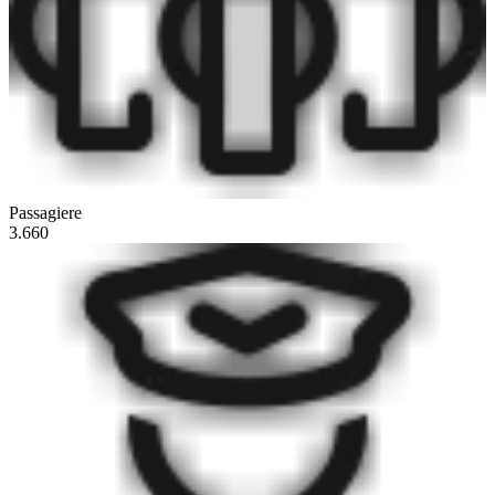
Passagiere
3.660