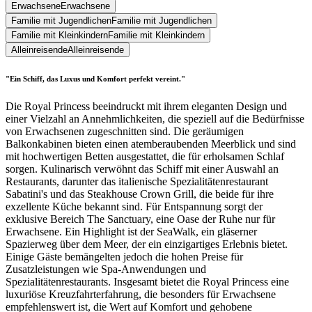
Erwachsene
Erwachsene
Familie mit Jugendlichen
Familie mit Jugendlichen
Familie mit Kleinkindern
Familie mit Kleinkindern
Alleinreisende
Alleinreisende
"Ein Schiff, das Luxus und Komfort perfekt vereint."
Die Royal Princess beeindruckt mit ihrem eleganten Design und
einer Vielzahl an Annehmlichkeiten, die speziell auf die Bedürfnisse
von Erwachsenen zugeschnitten sind. Die geräumigen
Balkonkabinen bieten einen atemberaubenden Meerblick und sind
mit hochwertigen Betten ausgestattet, die für erholsamen Schlaf
sorgen. Kulinarisch verwöhnt das Schiff mit einer Auswahl an
Restaurants, darunter das italienische Spezialitätenrestaurant
Sabatini's und das Steakhouse Crown Grill, die beide für ihre
exzellente Küche bekannt sind. Für Entspannung sorgt der
exklusive Bereich The Sanctuary, eine Oase der Ruhe nur für
Erwachsene. Ein Highlight ist der SeaWalk, ein gläserner
Spazierweg über dem Meer, der ein einzigartiges Erlebnis bietet.
Einige Gäste bemängelten jedoch die hohen Preise für
Zusatzleistungen wie Spa-Anwendungen und
Spezialitätenrestaurants. Insgesamt bietet die Royal Princess eine
luxuriöse Kreuzfahrterfahrung, die besonders für Erwachsene
empfehlenswert ist, die Wert auf Komfort und gehobene