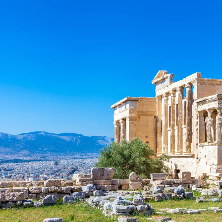
Nur notwendige Cookies
Unvergleichlich lecker
Mit dem Klick auf „geht klar” ermöglichen Sie uns Ihnen über Cookies
personalisierte Werbung und passende Angebote anzeigen. Über „anpas
Cookies” werden lediglich technisch notwendige Cookies gespeichert
Anpassen
Geht klar
Datenschutzerklärung
Cookierichtlinie
Impressum
« zurück
Ihre Cookie-Präferenzen verwalten
Wählen Sie, welche Cookies Sie auf check24.de akzeptieren.
Die Cookierichtlinie finden Sie
hier.
Notwendig