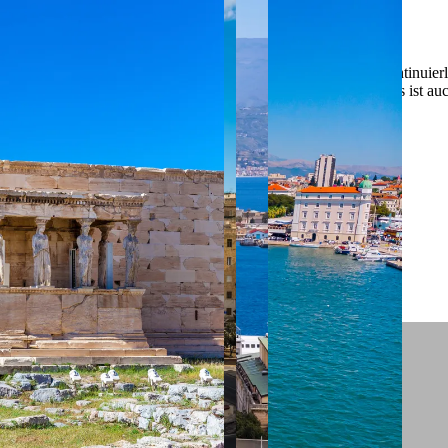
 ein verbessertes Nutzungserlebnis zu servieren und dieses kontinuier
sen” können Sie Ihre persönlichen Präferenzen festlegen. Dies ist au
.