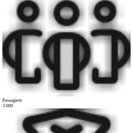
Passagiere
3.080