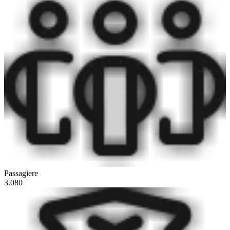
Passagiere
3.080