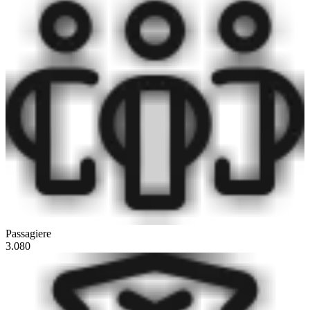
Passagiere
3.080