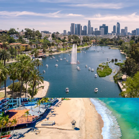
Nur notwendige Cookies
Unvergleichlich lecker
Mit dem Klick auf „geht klar” ermöglichen Sie uns Ihnen über Cookies
personalisierte Werbung und passende Angebote anzeigen. Über „anpas
Cookies” werden lediglich technisch notwendige Cookies gespeichert
Anpassen
Geht klar
Datenschutzerklärung
Cookierichtlinie
Impressum
« zurück
Ihre Cookie-Präferenzen verwalten
Wählen Sie, welche Cookies Sie auf check24.de akzeptieren.
Die Cookierichtlinie finden Sie
hier.
Notwendig