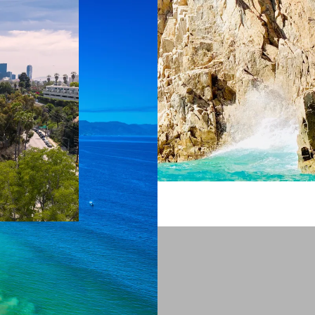
 ein verbessertes Nutzungserlebnis zu servieren und dieses kontinuier
sen” können Sie Ihre persönlichen Präferenzen festlegen. Dies ist au
.