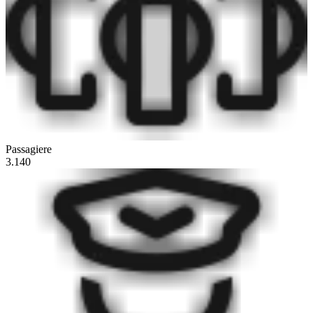
Passagiere
3.140