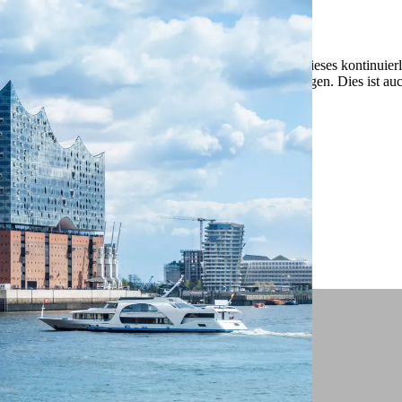
 ein verbessertes Nutzungserlebnis zu servieren und dieses kontinuier
sen” können Sie Ihre persönlichen Präferenzen festlegen. Dies ist au
.