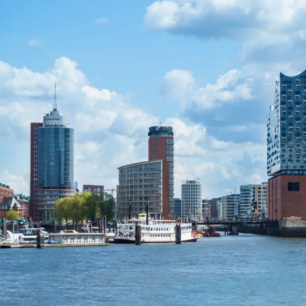
Nur notwendige Cookies
Unvergleichlich lecker
Mit dem Klick auf „geht klar” ermöglichen Sie uns Ihnen über Cookies
personalisierte Werbung und passende Angebote anzeigen. Über „anpas
Cookies” werden lediglich technisch notwendige Cookies gespeichert
Anpassen
Geht klar
Datenschutzerklärung
Cookierichtlinie
Impressum
« zurück
Ihre Cookie-Präferenzen verwalten
Wählen Sie, welche Cookies Sie auf check24.de akzeptieren.
Die Cookierichtlinie finden Sie
hier.
Notwendig