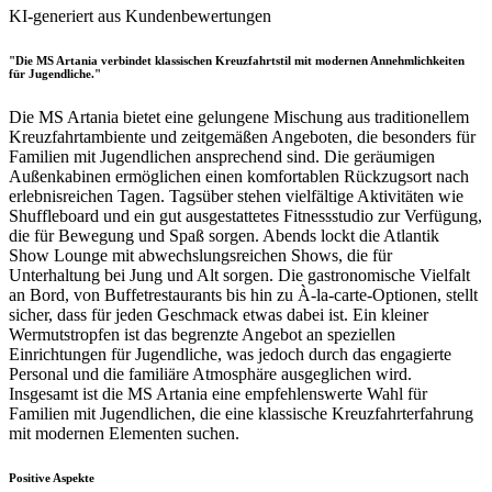
KI-generiert aus Kundenbewertungen
"Die MS Artania verbindet klassischen Kreuzfahrtstil mit modernen Annehmlichkeiten
für Jugendliche."
Die MS Artania bietet eine gelungene Mischung aus traditionellem
Kreuzfahrtambiente und zeitgemäßen Angeboten, die besonders für
Familien mit Jugendlichen ansprechend sind. Die geräumigen
Außenkabinen ermöglichen einen komfortablen Rückzugsort nach
erlebnisreichen Tagen. Tagsüber stehen vielfältige Aktivitäten wie
Shuffleboard und ein gut ausgestattetes Fitnessstudio zur Verfügung,
die für Bewegung und Spaß sorgen. Abends lockt die Atlantik
Show Lounge mit abwechslungsreichen Shows, die für
Unterhaltung bei Jung und Alt sorgen. Die gastronomische Vielfalt
an Bord, von Buffetrestaurants bis hin zu À-la-carte-Optionen, stellt
sicher, dass für jeden Geschmack etwas dabei ist. Ein kleiner
Wermutstropfen ist das begrenzte Angebot an speziellen
Einrichtungen für Jugendliche, was jedoch durch das engagierte
Personal und die familiäre Atmosphäre ausgeglichen wird.
Insgesamt ist die MS Artania eine empfehlenswerte Wahl für
Familien mit Jugendlichen, die eine klassische Kreuzfahrterfahrung
mit modernen Elementen suchen.
Positive Aspekte