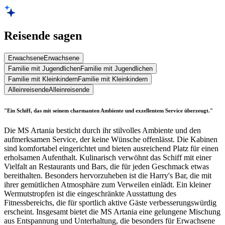
Reisende sagen
Erwachsene
Erwachsene
Familie mit Jugendlichen
Familie mit Jugendlichen
Familie mit Kleinkindern
Familie mit Kleinkindern
Alleinreisende
Alleinreisende
"Ein Schiff, das mit seinem charmanten Ambiente und exzellentem Service überzeugt."
Die MS Artania besticht durch ihr stilvolles Ambiente und den
aufmerksamen Service, der keine Wünsche offenlässt. Die Kabinen
sind komfortabel eingerichtet und bieten ausreichend Platz für einen
erholsamen Aufenthalt. Kulinarisch verwöhnt das Schiff mit einer
Vielfalt an Restaurants und Bars, die für jeden Geschmack etwas
bereithalten. Besonders hervorzuheben ist die Harry's Bar, die mit
ihrer gemütlichen Atmosphäre zum Verweilen einlädt. Ein kleiner
Wermutstropfen ist die eingeschränkte Ausstattung des
Fitnessbereichs, die für sportlich aktive Gäste verbesserungswürdig
erscheint. Insgesamt bietet die MS Artania eine gelungene Mischung
aus Entspannung und Unterhaltung, die besonders für Erwachsene