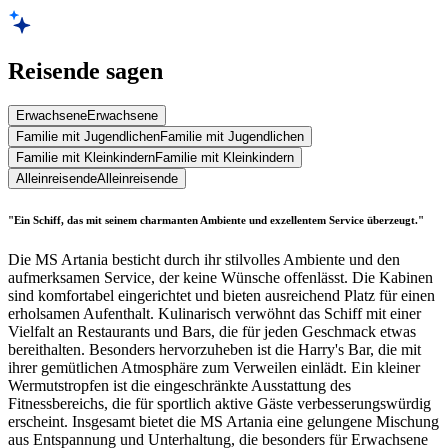
Reisende sagen
Erwachsene
Erwachsene
Familie mit Jugendlichen
Familie mit Jugendlichen
Familie mit Kleinkindern
Familie mit Kleinkindern
Alleinreisende
Alleinreisende
"Ein Schiff, das mit seinem charmanten Ambiente und exzellentem Service überzeugt."
Die MS Artania besticht durch ihr stilvolles Ambiente und den
aufmerksamen Service, der keine Wünsche offenlässt. Die Kabinen
sind komfortabel eingerichtet und bieten ausreichend Platz für einen
erholsamen Aufenthalt. Kulinarisch verwöhnt das Schiff mit einer
Vielfalt an Restaurants und Bars, die für jeden Geschmack etwas
bereithalten. Besonders hervorzuheben ist die Harry's Bar, die mit
ihrer gemütlichen Atmosphäre zum Verweilen einlädt. Ein kleiner
Wermutstropfen ist die eingeschränkte Ausstattung des
Fitnessbereichs, die für sportlich aktive Gäste verbesserungswürdig
erscheint. Insgesamt bietet die MS Artania eine gelungene Mischung
aus Entspannung und Unterhaltung, die besonders für Erwachsene