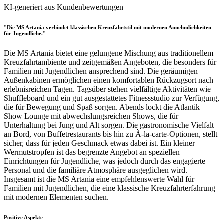
KI-generiert aus Kundenbewertungen
"Die MS Artania verbindet klassischen Kreuzfahrtstil mit modernen Annehmlichkeiten
für Jugendliche."
Die MS Artania bietet eine gelungene Mischung aus traditionellem
Kreuzfahrtambiente und zeitgemäßen Angeboten, die besonders für
Familien mit Jugendlichen ansprechend sind. Die geräumigen
Außenkabinen ermöglichen einen komfortablen Rückzugsort nach
erlebnisreichen Tagen. Tagsüber stehen vielfältige Aktivitäten wie
Shuffleboard und ein gut ausgestattetes Fitnessstudio zur Verfügung,
die für Bewegung und Spaß sorgen. Abends lockt die Atlantik
Show Lounge mit abwechslungsreichen Shows, die für
Unterhaltung bei Jung und Alt sorgen. Die gastronomische Vielfalt
an Bord, von Buffetrestaurants bis hin zu À-la-carte-Optionen, stellt
sicher, dass für jeden Geschmack etwas dabei ist. Ein kleiner
Wermutstropfen ist das begrenzte Angebot an speziellen
Einrichtungen für Jugendliche, was jedoch durch das engagierte
Personal und die familiäre Atmosphäre ausgeglichen wird.
Insgesamt ist die MS Artania eine empfehlenswerte Wahl für
Familien mit Jugendlichen, die eine klassische Kreuzfahrterfahrung
mit modernen Elementen suchen.
Positive Aspekte