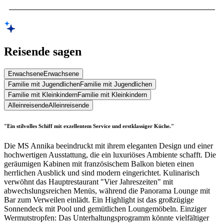
Reisende sagen
Erwachsene
Erwachsene
Familie mit Jugendlichen
Familie mit Jugendlichen
Familie mit Kleinkindern
Familie mit Kleinkindern
Alleinreisende
Alleinreisende
"Ein stilvolles Schiff mit exzellentem Service und erstklassiger Küche."
Die MS Annika beeindruckt mit ihrem eleganten Design und einer
hochwertigen Ausstattung, die ein luxuriöses Ambiente schafft. Die
geräumigen Kabinen mit französischem Balkon bieten einen
herrlichen Ausblick und sind modern eingerichtet. Kulinarisch
verwöhnt das Hauptrestaurant "Vier Jahreszeiten" mit
abwechslungsreichen Menüs, während die Panorama Lounge mit
Bar zum Verweilen einlädt. Ein Highlight ist das großzügige
Sonnendeck mit Pool und gemütlichen Loungemöbeln. Einziger
Wermutstropfen: Das Unterhaltungsprogramm könnte vielfältiger