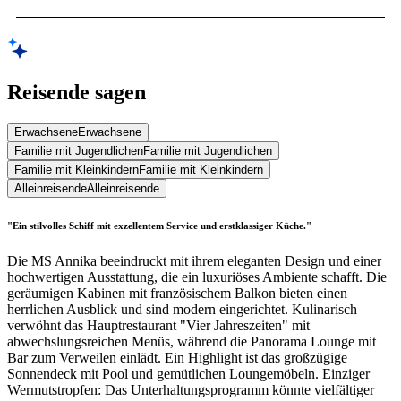
Reisende sagen
Erwachsene
Erwachsene
Familie mit Jugendlichen
Familie mit Jugendlichen
Familie mit Kleinkindern
Familie mit Kleinkindern
Alleinreisende
Alleinreisende
"Ein stilvolles Schiff mit exzellentem Service und erstklassiger Küche."
Die MS Annika beeindruckt mit ihrem eleganten Design und einer
hochwertigen Ausstattung, die ein luxuriöses Ambiente schafft. Die
geräumigen Kabinen mit französischem Balkon bieten einen
herrlichen Ausblick und sind modern eingerichtet. Kulinarisch
verwöhnt das Hauptrestaurant "Vier Jahreszeiten" mit
abwechslungsreichen Menüs, während die Panorama Lounge mit
Bar zum Verweilen einlädt. Ein Highlight ist das großzügige
Sonnendeck mit Pool und gemütlichen Loungemöbeln. Einziger
Wermutstropfen: Das Unterhaltungsprogramm könnte vielfältiger