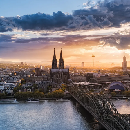
Nur notwendige Cookies
Unvergleichlich lecker
Mit dem Klick auf „geht klar” ermöglichen Sie uns Ihnen über Cookies
personalisierte Werbung und passende Angebote anzeigen. Über „anpas
Cookies” werden lediglich technisch notwendige Cookies gespeichert
Anpassen
Geht klar
Datenschutzerklärung
Cookierichtlinie
Impressum
« zurück
Ihre Cookie-Präferenzen verwalten
Wählen Sie, welche Cookies Sie auf check24.de akzeptieren.
Die Cookierichtlinie finden Sie
hier.
Notwendig