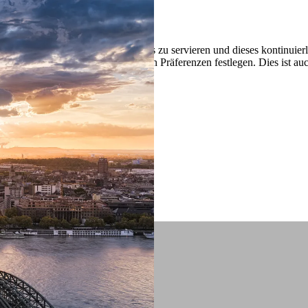
 ein verbessertes Nutzungserlebnis zu servieren und dieses kontinuier
sen” können Sie Ihre persönlichen Präferenzen festlegen. Dies ist au
.