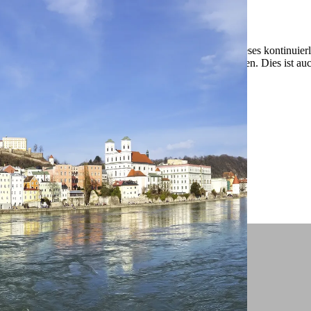
 ein verbessertes Nutzungserlebnis zu servieren und dieses kontinuier
sen” können Sie Ihre persönlichen Präferenzen festlegen. Dies ist au
.