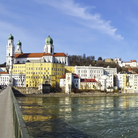
Nur notwendige Cookies
Unvergleichlich lecker
Mit dem Klick auf „geht klar” ermöglichen Sie uns Ihnen über Cookies
personalisierte Werbung und passende Angebote anzeigen. Über „anpas
Cookies” werden lediglich technisch notwendige Cookies gespeichert
Anpassen
Geht klar
Datenschutzerklärung
Cookierichtlinie
Impressum
« zurück
Ihre Cookie-Präferenzen verwalten
Wählen Sie, welche Cookies Sie auf check24.de akzeptieren.
Die Cookierichtlinie finden Sie
hier.
Notwendig