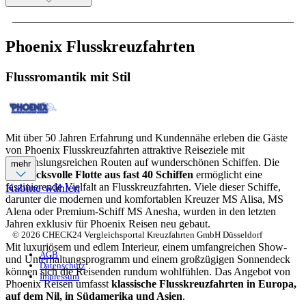
Phoenix Flusskreuzfahrten
Flussromantik mit Stil
Mit über 50 Jahren Erfahrung und Kundennähe erleben die Gäste
von Phoenix Flusskreuzfahrten attraktive Reiseziele mit
abwechslungsreichen Routen auf wunderschönen Schiffen. Die
mehr
eindrucksvolle Flotte aus fast 40 Schiffen
ermöglicht eine
faszinierende Vielfalt an Flusskreuzfahrten. Viele dieser Schiffe,
Kabine wählen
darunter die modernen und komfortablen Kreuzer MS Alisa, MS
Alena oder Premium-Schiff MS Anesha, wurden in den letzten
Jahren exklusiv für Phoenix Reisen neu gebaut.
© 2026 CHECK24 Vergleichsportal Kreuzfahrten GmbH Düsseldorf
Mit luxuriösem und edlem Interieur, einem umfangreichen Show-
AGB
und Unterhaltungsprogramm und einem großzügigen Sonnendeck
Datenschutz
können sich die Reisenden rundum wohlfühlen. Das Angebot von
Impressum
Phoenix Reisen umfasst
klassische Flusskreuzfahrten in Europa,
auf dem Nil, in Südamerika und Asien
.