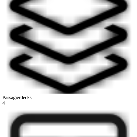
Passagierdecks
4