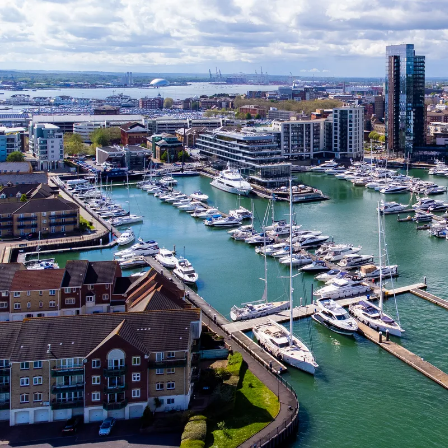
Nur notwendige Cookies
Unvergleichlich lecker
Mit dem Klick auf „geht klar” ermöglichen Sie uns Ihnen über Cookies
personalisierte Werbung und passende Angebote anzeigen. Über „anpas
Cookies” werden lediglich technisch notwendige Cookies gespeichert
Anpassen
Geht klar
Datenschutzerklärung
Cookierichtlinie
Impressum
« zurück
Ihre Cookie-Präferenzen verwalten
Wählen Sie, welche Cookies Sie auf check24.de akzeptieren.
Die Cookierichtlinie finden Sie
hier.
Notwendig