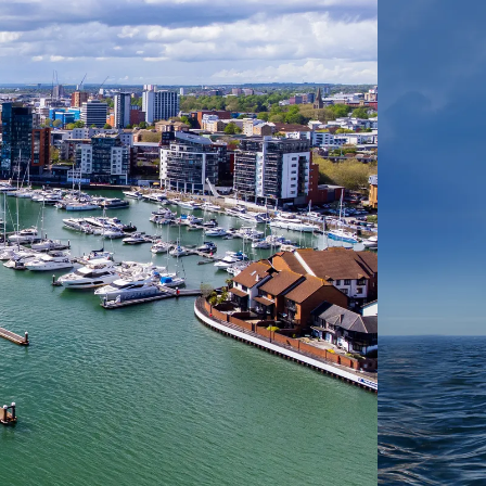
 ein verbessertes Nutzungserlebnis zu servieren und dieses kontinuier
sen” können Sie Ihre persönlichen Präferenzen festlegen. Dies ist au
.