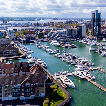
Nur notwendige Cookies
Unvergleichlich lecker
Mit dem Klick auf „geht klar” ermöglichen Sie uns Ihnen über Cookies
personalisierte Werbung und passende Angebote anzeigen. Über „anpas
Cookies” werden lediglich technisch notwendige Cookies gespeichert
Anpassen
Geht klar
Datenschutzerklärung
Cookierichtlinie
Impressum
« zurück
Ihre Cookie-Präferenzen verwalten
Wählen Sie, welche Cookies Sie auf check24.de akzeptieren.
Die Cookierichtlinie finden Sie
hier.
Notwendig