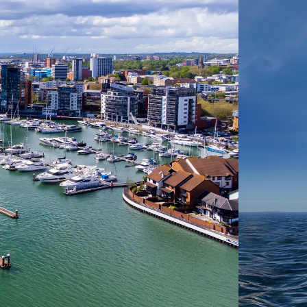
 ein verbessertes Nutzungserlebnis zu servieren und dieses kontinuier
sen” können Sie Ihre persönlichen Präferenzen festlegen. Dies ist au
.