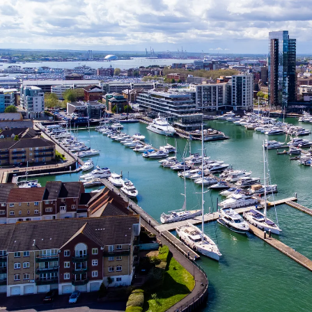
Nur notwendige Cookies
Unvergleichlich lecker
Mit dem Klick auf „geht klar” ermöglichen Sie uns Ihnen über Cookies
personalisierte Werbung und passende Angebote anzeigen. Über „anpas
Cookies” werden lediglich technisch notwendige Cookies gespeichert
Anpassen
Geht klar
Datenschutzerklärung
Cookierichtlinie
Impressum
« zurück
Ihre Cookie-Präferenzen verwalten
Wählen Sie, welche Cookies Sie auf check24.de akzeptieren.
Die Cookierichtlinie finden Sie
hier.
Notwendig