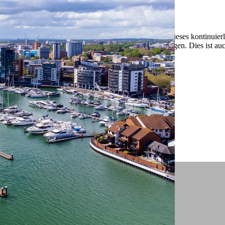
 ein verbessertes Nutzungserlebnis zu servieren und dieses kontinuier
sen” können Sie Ihre persönlichen Präferenzen festlegen. Dies ist au
.