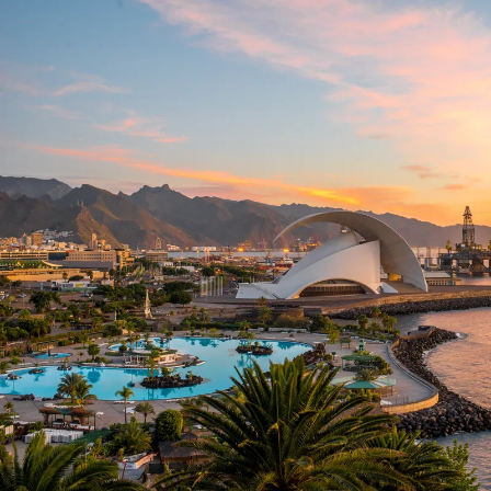
Nur notwendige Cookies
Unvergleichlich lecker
Mit dem Klick auf „geht klar” ermöglichen Sie uns Ihnen über Cookies
personalisierte Werbung und passende Angebote anzeigen. Über „anpas
Cookies” werden lediglich technisch notwendige Cookies gespeichert
Anpassen
Geht klar
Datenschutzerklärung
Cookierichtlinie
Impressum
« zurück
Ihre Cookie-Präferenzen verwalten
Wählen Sie, welche Cookies Sie auf check24.de akzeptieren.
Die Cookierichtlinie finden Sie
hier.
Notwendig