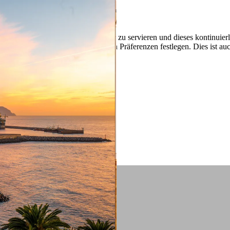
 ein verbessertes Nutzungserlebnis zu servieren und dieses kontinuier
sen” können Sie Ihre persönlichen Präferenzen festlegen. Dies ist au
.