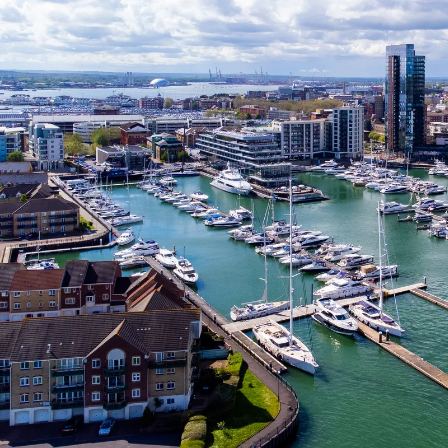
Nur notwendige Cookies
Unvergleichlich lecker
Mit dem Klick auf „geht klar” ermöglichen Sie uns Ihnen über Cookies
personalisierte Werbung und passende Angebote anzeigen. Über „anpas
Cookies” werden lediglich technisch notwendige Cookies gespeichert
Anpassen
Geht klar
Datenschutzerklärung
Cookierichtlinie
Impressum
« zurück
Ihre Cookie-Präferenzen verwalten
Wählen Sie, welche Cookies Sie auf check24.de akzeptieren.
Die Cookierichtlinie finden Sie
hier.
Notwendig