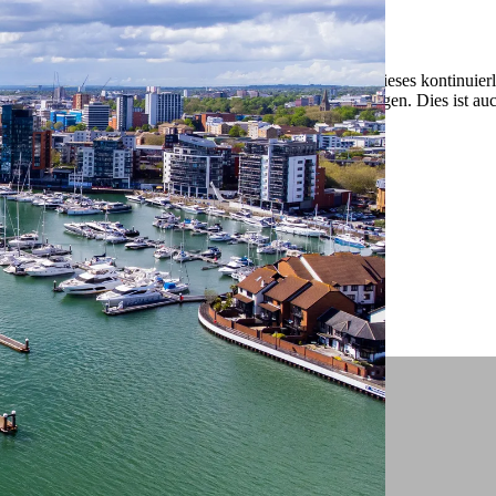
 ein verbessertes Nutzungserlebnis zu servieren und dieses kontinuier
sen” können Sie Ihre persönlichen Präferenzen festlegen. Dies ist au
.