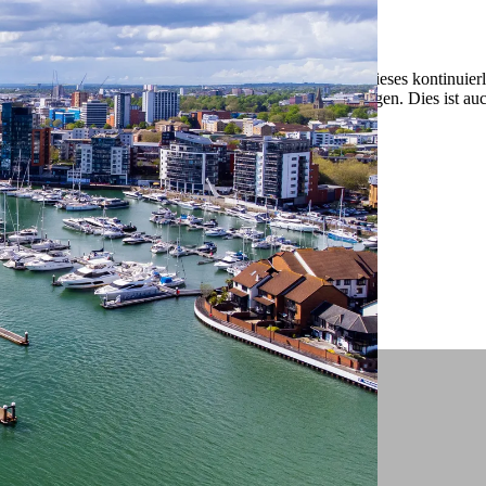
 ein verbessertes Nutzungserlebnis zu servieren und dieses kontinuier
sen” können Sie Ihre persönlichen Präferenzen festlegen. Dies ist au
.