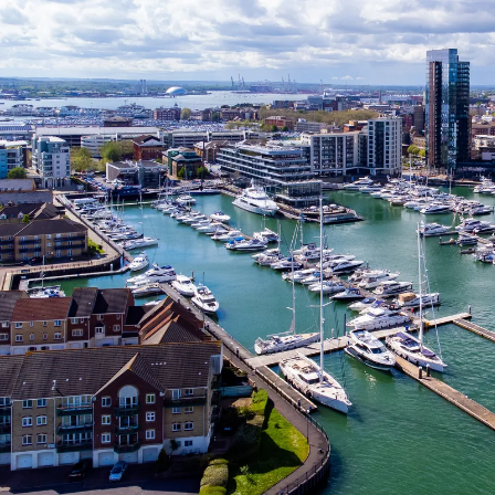
Nur notwendige Cookies
Unvergleichlich lecker
Mit dem Klick auf „geht klar” ermöglichen Sie uns Ihnen über Cookies
personalisierte Werbung und passende Angebote anzeigen. Über „anpas
Cookies” werden lediglich technisch notwendige Cookies gespeichert
Anpassen
Geht klar
Datenschutzerklärung
Cookierichtlinie
Impressum
« zurück
Ihre Cookie-Präferenzen verwalten
Wählen Sie, welche Cookies Sie auf check24.de akzeptieren.
Die Cookierichtlinie finden Sie
hier.
Notwendig