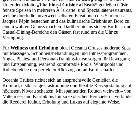
Unter dem Motto
„The Finest Cuisine at Sea®“
genießen Gäste
feinste Speisen in mehreren À-la-carte- und Spezialitätenrestaurants,
welche durch die unverwechselbaren Kreationen des Starkochs
Jacques Pépin bestechen und das kulinarische Erlebnis an Bord zu
einem wahren Genuss machen. Darüber hinaus stehen Buffets- und
Casual-Dining-Bereiche den Gästen fast rund um die Uhr zu
Verfügung.
Für
Wellness und Erholung
bietet Oceania Cruises moderne Spas
mit Massagen, Schönheitsbehandlungen und Fitnessprogrammen.
Yoga-, Pilates- und Personal-Training-Kurse sorgen für Bewegung
und Entspannung, während komfortable Pools, Whirlpools und
Ruhebereiche den perfekten Rückzugsort an Bord schaffen.
Oceania Cruises richtet sich an anspruchsvolle Genießer, die
Komfort, erstklassige Gastronomie und flexible Reisegestaltung auf
höchstem Niveau schätzen. Mit spannenden Routen weltweit – von
Mittelmeer und Karibik bis hin zu exotischen Fernzielen – verbindet
die Reederei Kultur, Erholung und Luxus auf elegante Weise.