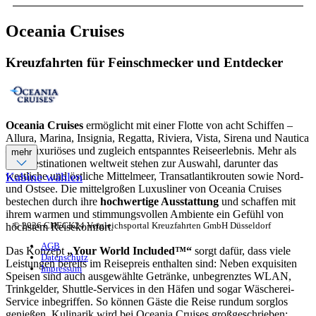
Oceania Cruises
Kreuzfahrten für Feinschmecker und Entdecker
Oceania Cruises
ermöglicht mit einer Flotte von acht Schiffen –
Allura, Marina, Insignia, Regatta, Riviera, Vista, Sirena und Nautica
– ein luxuriöses und zugleich entspanntes Reiseerlebnis. Mehr als
mehr
600 Destinationen weltweit stehen zur Auswahl, darunter das
westliche und östliche Mittelmeer, Transatlantikrouten sowie Nord-
Kabine wählen
und Ostsee. Die mittelgroßen Luxusliner von Oceania Cruises
bestechen durch ihre
hochwertige Ausstattung
und schaffen mit
ihrem warmen und stimmungsvollen Ambiente ein Gefühl von
© 2026 CHECK24 Vergleichsportal Kreuzfahrten GmbH Düsseldorf
höchstem Reisekomfort.
AGB
Das Konzept
„Your World Included™“
sorgt dafür, dass viele
Datenschutz
Leistungen bereits im Reisepreis enthalten sind: Neben exquisiten
Impressum
Speisen sind auch ausgewählte Getränke, unbegrenztes WLAN,
Trinkgelder, Shuttle-Services in den Häfen und sogar Wäscherei-
Service inbegriffen. So können Gäste die Reise rundum sorglos
genießen. Kulinarik wird bei Oceania Cruises großgeschrieben: