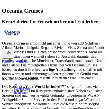
Oceania Cruises
Kreuzfahrten für Feinschmecker und Entdecker
Oceania Cruises
ermöglicht mit einer Flotte von acht Schiffen –
Allura, Marina, Insignia, Regatta, Riviera, Vista, Sirena und Nautica
– ein luxuriöses und zugleich entspanntes Reiseerlebnis. Mehr als
mehr
600 Destinationen weltweit stehen zur Auswahl, darunter das
westliche und östliche Mittelmeer, Transatlantikrouten sowie Nord-
Kabine wählen
und Ostsee. Die mittelgroßen Luxusliner von Oceania Cruises
bestechen durch ihre
hochwertige Ausstattung
und schaffen mit
ihrem warmen und stimmungsvollen Ambiente ein Gefühl von
© 2026 CHECK24 Vergleichsportal Kreuzfahrten GmbH Düsseldorf
höchstem Reisekomfort.
AGB
Das Konzept
„Your World Included™“
sorgt dafür, dass viele
Datenschutz
Leistungen bereits im Reisepreis enthalten sind: Neben exquisiten
Impressum
Speisen sind auch ausgewählte Getränke, unbegrenztes WLAN,
Trinkgelder, Shuttle-Services in den Häfen und sogar Wäscherei-
Service inbegriffen. So können Gäste die Reise rundum sorglos
genießen. Kulinarik wird bei Oceania Cruises großgeschrieben: