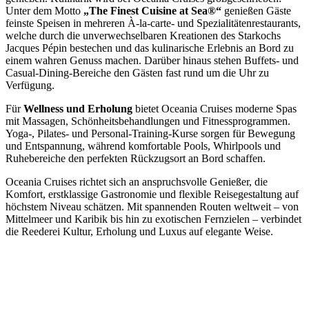
Unter dem Motto
„The Finest Cuisine at Sea®“
genießen Gäste
feinste Speisen in mehreren À-la-carte- und Spezialitätenrestaurants,
welche durch die unverwechselbaren Kreationen des Starkochs
Jacques Pépin bestechen und das kulinarische Erlebnis an Bord zu
einem wahren Genuss machen. Darüber hinaus stehen Buffets- und
Casual-Dining-Bereiche den Gästen fast rund um die Uhr zu
Verfügung.
Für
Wellness und Erholung
bietet Oceania Cruises moderne Spas
mit Massagen, Schönheitsbehandlungen und Fitnessprogrammen.
Yoga-, Pilates- und Personal-Training-Kurse sorgen für Bewegung
und Entspannung, während komfortable Pools, Whirlpools und
Ruhebereiche den perfekten Rückzugsort an Bord schaffen.
Oceania Cruises richtet sich an anspruchsvolle Genießer, die
Komfort, erstklassige Gastronomie und flexible Reisegestaltung auf
höchstem Niveau schätzen. Mit spannenden Routen weltweit – von
Mittelmeer und Karibik bis hin zu exotischen Fernzielen – verbindet
die Reederei Kultur, Erholung und Luxus auf elegante Weise.