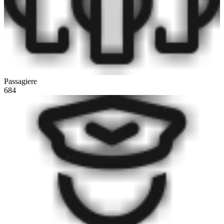
Passagiere
684