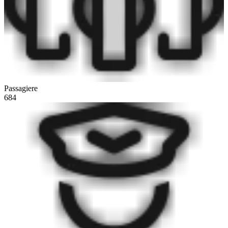
Passagiere
684