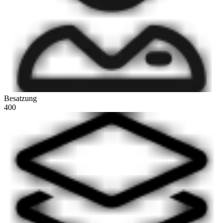
Besatzung
400