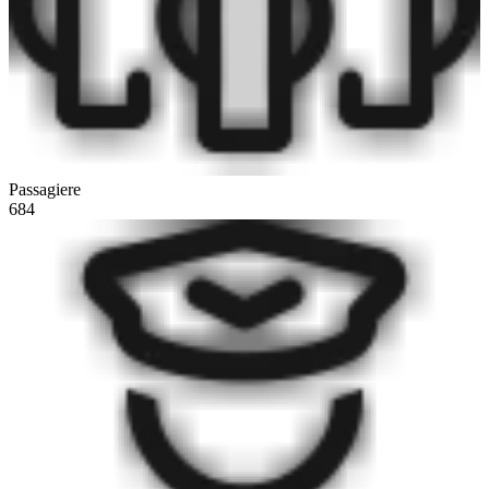
Passagiere
684