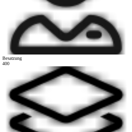
Besatzung
400