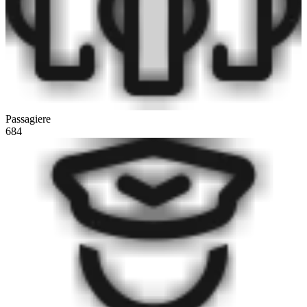
Passagiere
684