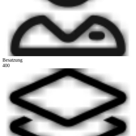
Besatzung
400