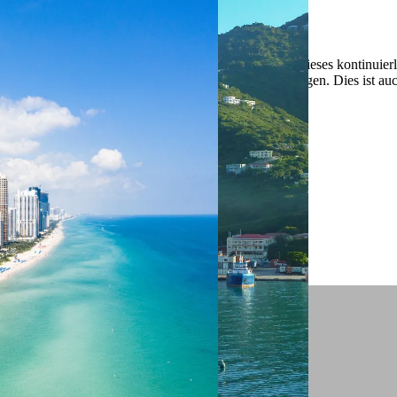
 ein verbessertes Nutzungserlebnis zu servieren und dieses kontinuier
sen” können Sie Ihre persönlichen Präferenzen festlegen. Dies ist au
.