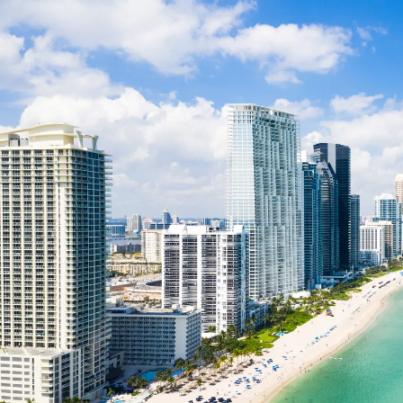
Nur notwendige Cookies
Unvergleichlich lecker
Mit dem Klick auf „geht klar” ermöglichen Sie uns Ihnen über Cookies
personalisierte Werbung und passende Angebote anzeigen. Über „anpas
Cookies” werden lediglich technisch notwendige Cookies gespeichert
Anpassen
Geht klar
Datenschutzerklärung
Cookierichtlinie
Impressum
« zurück
Ihre Cookie-Präferenzen verwalten
Wählen Sie, welche Cookies Sie auf check24.de akzeptieren.
Die Cookierichtlinie finden Sie
hier.
Notwendig