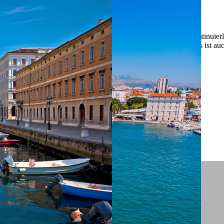
 ein verbessertes Nutzungserlebnis zu servieren und dieses kontinuier
sen” können Sie Ihre persönlichen Präferenzen festlegen. Dies ist au
.