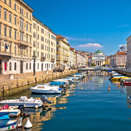
Nur notwendige Cookies
Unvergleichlich lecker
Mit dem Klick auf „geht klar” ermöglichen Sie uns Ihnen über Cookies
personalisierte Werbung und passende Angebote anzeigen. Über „anpas
Cookies” werden lediglich technisch notwendige Cookies gespeichert
Anpassen
Geht klar
Datenschutzerklärung
Cookierichtlinie
Impressum
« zurück
Ihre Cookie-Präferenzen verwalten
Wählen Sie, welche Cookies Sie auf check24.de akzeptieren.
Die Cookierichtlinie finden Sie
hier.
Notwendig