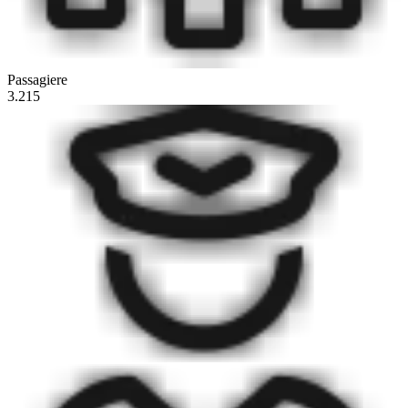
Passagiere
3.215