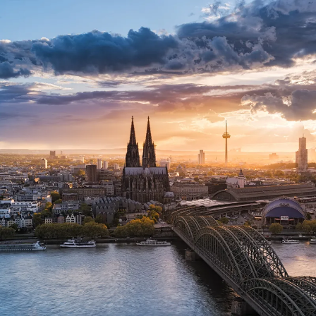
Nur notwendige Cookies
Unvergleichlich lecker
Mit dem Klick auf „geht klar” ermöglichen Sie uns Ihnen über Cookies
personalisierte Werbung und passende Angebote anzeigen. Über „anpas
Cookies” werden lediglich technisch notwendige Cookies gespeichert
Anpassen
Geht klar
Datenschutzerklärung
Cookierichtlinie
Impressum
« zurück
Ihre Cookie-Präferenzen verwalten
Wählen Sie, welche Cookies Sie auf check24.de akzeptieren.
Die Cookierichtlinie finden Sie
hier.
Notwendig