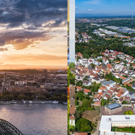
 ein verbessertes Nutzungserlebnis zu servieren und dieses kontinuier
sen” können Sie Ihre persönlichen Präferenzen festlegen. Dies ist au
.