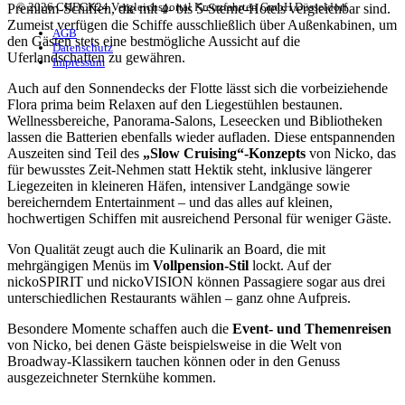
© 2026 CHECK24 Vergleichsportal Kreuzfahrten GmbH Düsseldorf
Premium-Schiffen, die mit 4- bis 5-Sterne-Hotels vergleichbar sind.
Zumeist verfügen die Schiffe ausschließlich über Außenkabinen, um
AGB
den Gästen stets eine bestmögliche Aussicht auf die
Datenschutz
Uferlandschaften zu gewähren.
Impressum
Auch auf den Sonnendecks der Flotte lässt sich die vorbeiziehende
Flora prima beim Relaxen auf den Liegestühlen bestaunen.
Wellnessbereiche, Panorama-Salons, Leseecken und Bibliotheken
lassen die Batterien ebenfalls wieder aufladen. Diese entspannenden
Auszeiten sind Teil des
„Slow Cruising“-Konzepts
von Nicko, das
für bewusstes Zeit-Nehmen statt Hektik steht, inklusive längerer
Liegezeiten in kleineren Häfen, intensiver Landgänge sowie
bereicherndem Entertainment – und das alles auf kleinen,
hochwertigen Schiffen mit ausreichend Personal für weniger Gäste.
Von Qualität zeugt auch die Kulinarik an Board, die mit
mehrgängigen Menüs im
Vollpension-Stil
lockt. Auf der
nickoSPIRIT und nickoVISION können Passagiere sogar aus drei
unterschiedlichen Restaurants wählen – ganz ohne Aufpreis.
Besondere Momente schaffen auch die
Event- und Themenreisen
von Nicko, bei denen Gäste beispielsweise in die Welt von
Broadway-Klassikern tauchen können oder in den Genuss
ausgezeichneter Sternkühe kommen.