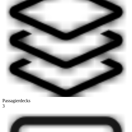
Passagierdecks
3