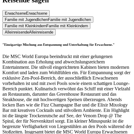
Reisende sagen
Erwachsene
Erwachsene
Familie mit Jugendlichen
Familie mit Jugendlichen
Familie mit Kleinkindern
Familie mit Kleinkindern
Alleinreisende
Alleinreisende
"Einzigartige Mischung aus Entspannung und Unterhaltung für Erwachsene."
Die MSC World Europa beeindruckt mit einer gelungenen
Kombination aus Erholung und abwechslungsreichem
Entertainment. Die stilvoll eingerichteten Kabinen bieten modernen
Komfort und laden zum Wohlfühlen ein. Für Entspannung sorgt der
exklusive Zen-Pool-Bereich, der ausschließlich Erwachsenen
vorbehalten ist und mit zwei Pools sowie einem schattigen Lounge-
Bereich punktet. Kulinarisch verwöhnt das Schiff mit einer Vielzahl
an Restaurants, darunter das Greenhouse Restaurant und das
Steakhouse, die mit hochwertigen Speisen überzeugen. Abends
locken Bars wie die Fizz Champagne Bar und die Elixir Mixology
Bar mit kreativen Cocktails und stilvollem Ambiente. Ein Highlight
ist die längste Trockenrutsche auf See, der Venom Drop @ The
Spiral, der für Nervenkitzel sorgt. Ein kleiner Minuspunkt ist die
begrenzte Verfügbarkeit von Liegestühlen an den Pools während der
Stoßzeiten. Insgesamt bietet die MSC World Europa Erwachsenen