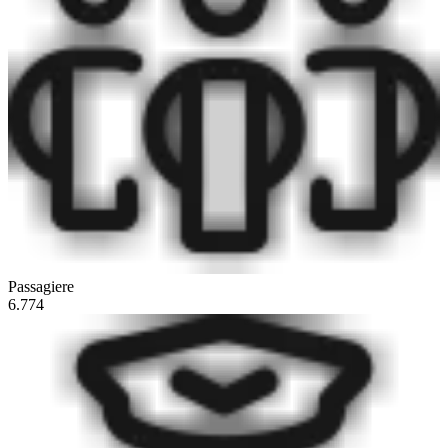
Passagiere
6.774