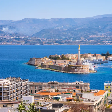
Nur notwendige Cookies
Unvergleichlich lecker
Mit dem Klick auf „geht klar” ermöglichen Sie uns Ihnen über Cookies
personalisierte Werbung und passende Angebote anzeigen. Über „anpas
Cookies” werden lediglich technisch notwendige Cookies gespeichert
Anpassen
Geht klar
Datenschutzerklärung
Cookierichtlinie
Impressum
« zurück
Ihre Cookie-Präferenzen verwalten
Wählen Sie, welche Cookies Sie auf check24.de akzeptieren.
Die Cookierichtlinie finden Sie
hier.
Notwendig