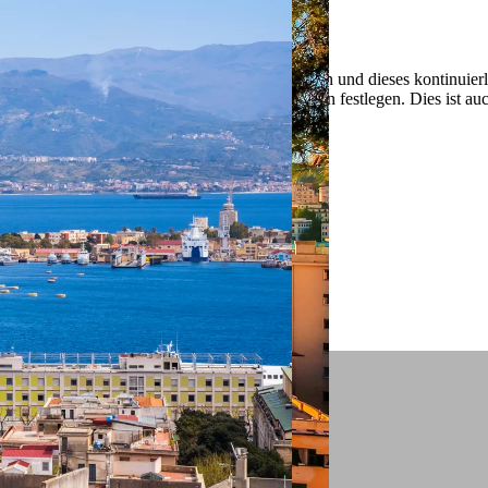
 ein verbessertes Nutzungserlebnis zu servieren und dieses kontinuier
sen” können Sie Ihre persönlichen Präferenzen festlegen. Dies ist au
.