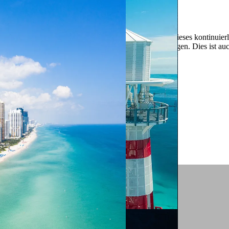
 ein verbessertes Nutzungserlebnis zu servieren und dieses kontinuier
sen” können Sie Ihre persönlichen Präferenzen festlegen. Dies ist au
.