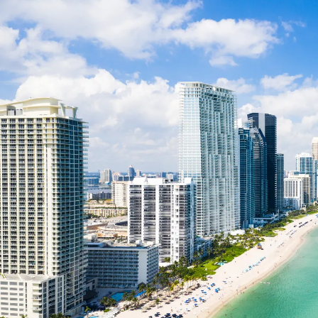
Nur notwendige Cookies
Unvergleichlich lecker
Mit dem Klick auf „geht klar” ermöglichen Sie uns Ihnen über Cookies
personalisierte Werbung und passende Angebote anzeigen. Über „anpas
Cookies” werden lediglich technisch notwendige Cookies gespeichert
Anpassen
Geht klar
Datenschutzerklärung
Cookierichtlinie
Impressum
« zurück
Ihre Cookie-Präferenzen verwalten
Wählen Sie, welche Cookies Sie auf check24.de akzeptieren.
Die Cookierichtlinie finden Sie
hier.
Notwendig