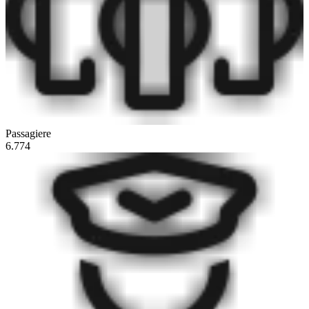
Passagiere
6.774