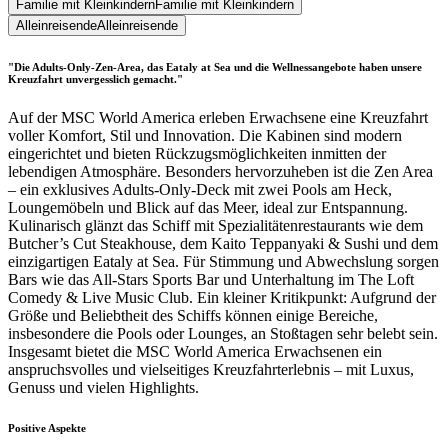
Familie mit Kleinkindern
Familie mit Kleinkindern
Alleinreisende
Alleinreisende
"Die Adults-Only-Zen-Area, das Eataly at Sea und die Wellnessangebote haben unsere
Kreuzfahrt unvergesslich gemacht."
Auf der MSC World America erleben Erwachsene eine Kreuzfahrt
voller Komfort, Stil und Innovation. Die Kabinen sind modern
eingerichtet und bieten Rückzugsmöglichkeiten inmitten der
lebendigen Atmosphäre. Besonders hervorzuheben ist die Zen Area
– ein exklusives Adults-Only-Deck mit zwei Pools am Heck,
Loungemöbeln und Blick auf das Meer, ideal zur Entspannung.
Kulinarisch glänzt das Schiff mit Spezialitätenrestaurants wie dem
Butcher’s Cut Steakhouse, dem Kaito Teppanyaki & Sushi und dem
einzigartigen Eataly at Sea. Für Stimmung und Abwechslung sorgen
Bars wie das All-Stars Sports Bar und Unterhaltung im The Loft
Comedy & Live Music Club. Ein kleiner Kritikpunkt: Aufgrund der
Größe und Beliebtheit des Schiffs können einige Bereiche,
insbesondere die Pools oder Lounges, an Stoßtagen sehr belebt sein.
Insgesamt bietet die MSC World America Erwachsenen ein
anspruchsvolles und vielseitiges Kreuzfahrterlebnis – mit Luxus,
Genuss und vielen Highlights.
Positive Aspekte