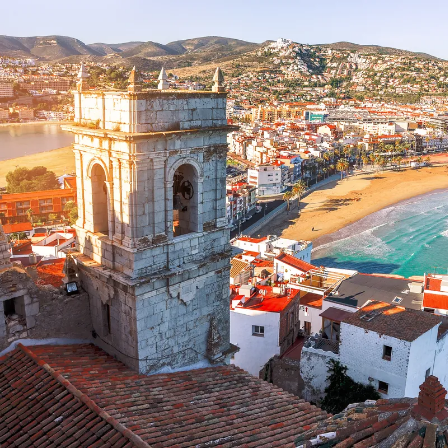
Nur notwendige Cookies
Unvergleichlich lecker
Mit dem Klick auf „geht klar” ermöglichen Sie uns Ihnen über Cookies
personalisierte Werbung und passende Angebote anzeigen. Über „anpas
Cookies” werden lediglich technisch notwendige Cookies gespeichert
Anpassen
Geht klar
Datenschutzerklärung
Cookierichtlinie
Impressum
« zurück
Ihre Cookie-Präferenzen verwalten
Wählen Sie, welche Cookies Sie auf check24.de akzeptieren.
Die Cookierichtlinie finden Sie
hier.
Notwendig