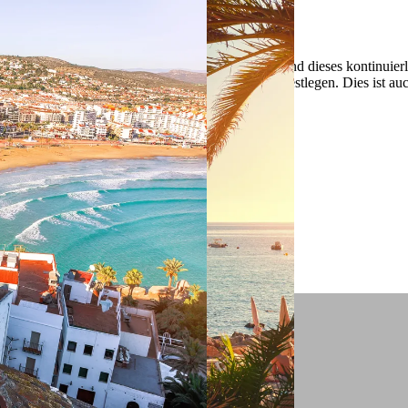
 ein verbessertes Nutzungserlebnis zu servieren und dieses kontinuier
sen” können Sie Ihre persönlichen Präferenzen festlegen. Dies ist au
.