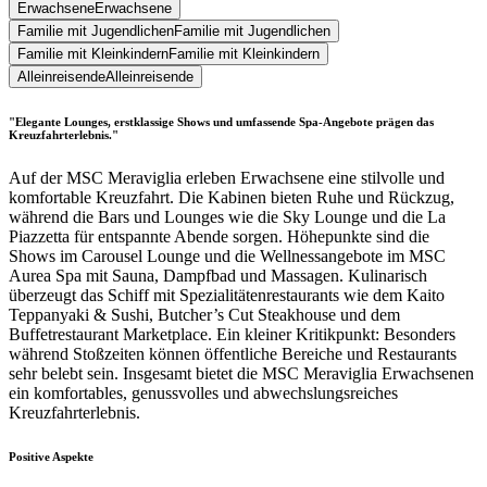
Erwachsene
Erwachsene
Familie mit Jugendlichen
Familie mit Jugendlichen
Familie mit Kleinkindern
Familie mit Kleinkindern
Alleinreisende
Alleinreisende
"Elegante Lounges, erstklassige Shows und umfassende Spa-Angebote prägen das
Kreuzfahrterlebnis."
Auf der MSC Meraviglia erleben Erwachsene eine stilvolle und
komfortable Kreuzfahrt. Die Kabinen bieten Ruhe und Rückzug,
während die Bars und Lounges wie die Sky Lounge und die La
Piazzetta für entspannte Abende sorgen. Höhepunkte sind die
Shows im Carousel Lounge und die Wellnessangebote im MSC
Aurea Spa mit Sauna, Dampfbad und Massagen. Kulinarisch
überzeugt das Schiff mit Spezialitätenrestaurants wie dem Kaito
Teppanyaki & Sushi, Butcher’s Cut Steakhouse und dem
Buffetrestaurant Marketplace. Ein kleiner Kritikpunkt: Besonders
während Stoßzeiten können öffentliche Bereiche und Restaurants
sehr belebt sein. Insgesamt bietet die MSC Meraviglia Erwachsenen
ein komfortables, genussvolles und abwechslungsreiches
Kreuzfahrterlebnis.
Positive Aspekte