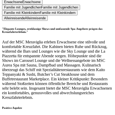
Erwachsene
Erwachsene
Familie mit Jugendlichen
Familie mit Jugendlichen
Familie mit Kleinkindern
Familie mit Kleinkindern
Alleinreisende
Alleinreisende
"Elegante Lounges, erstklassige Shows und umfassende Spa-Angebote prägen das
Kreuzfahrterlebnis."
Auf der MSC Meraviglia erleben Erwachsene eine stilvolle und
komfortable Kreuzfahrt. Die Kabinen bieten Ruhe und Rückzug,
während die Bars und Lounges wie die Sky Lounge und die La
Piazzetta für entspannte Abende sorgen. Höhepunkte sind die
Shows im Carousel Lounge und die Wellnessangebote im MSC
Aurea Spa mit Sauna, Dampfbad und Massagen. Kulinarisch
überzeugt das Schiff mit Spezialitätenrestaurants wie dem Kaito
Teppanyaki & Sushi, Butcher’s Cut Steakhouse und dem
Buffetrestaurant Marketplace. Ein kleiner Kritikpunkt: Besonders
während Stoßzeiten können öffentliche Bereiche und Restaurants
sehr belebt sein. Insgesamt bietet die MSC Meraviglia Erwachsenen
ein komfortables, genussvolles und abwechslungsreiches
Kreuzfahrterlebnis.
Positive Aspekte