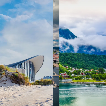
 ein verbessertes Nutzungserlebnis zu servieren und dieses kontinuier
sen” können Sie Ihre persönlichen Präferenzen festlegen. Dies ist au
.