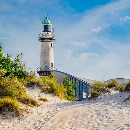
Nur notwendige Cookies
Unvergleichlich lecker
Mit dem Klick auf „geht klar” ermöglichen Sie uns Ihnen über Cookies
personalisierte Werbung und passende Angebote anzeigen. Über „anpas
Cookies” werden lediglich technisch notwendige Cookies gespeichert
Anpassen
Geht klar
Datenschutzerklärung
Cookierichtlinie
Impressum
« zurück
Ihre Cookie-Präferenzen verwalten
Wählen Sie, welche Cookies Sie auf check24.de akzeptieren.
Die Cookierichtlinie finden Sie
hier.
Notwendig