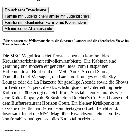
Erwachsene
Erwachsene
Familie mit Jugendlichen
Familie mit Jugendlichen
Familie mit Kleinkindern
Familie mit Kleinkindern
Alleinreisende
Alleinreisende
"Wir genossen die Wellnessangebote, die eleganten Lounges und die abendlichen Shows im
Theater besonders."
Die MSC Magnifica bietet Erwachsenen ein komfortables
Kreuzfahrterlebnis mit stilvollem Ambiente. Die Kabinen sind
geräumig und modern eingerichtet, ideal zum Entspannen.
Höhepunkte an Bord sind das MSC Aurea Spa mit Sauna,
Dampfbad und Massagen, die Bars und Lounges wie die Sky
Lounge oder die La Piazzetta für gesellige Abende sowie die Shows
im Teatro dell’Opera, die abwechslungsreiche Unterhaltung bieten.
Kulinarisch überzeugt das Schiff mit Spezialitätenrestaurants wie
dem Kaito Teppanyaki & Sushi, dem Butcher’s Cut Steakhouse und
dem Buffetrestaurant Horizon Court. Ein kleiner Kritikpunkt ist,
dass die öffentlichen Bereiche an Seetagen oft sehr belebt sind.
Insgesamt bietet die MSC Magnifica Erwachsenen ein stilvolles,
komfortables und genussvolles Kreuzfahrterlebnis.
Positive Aspekte