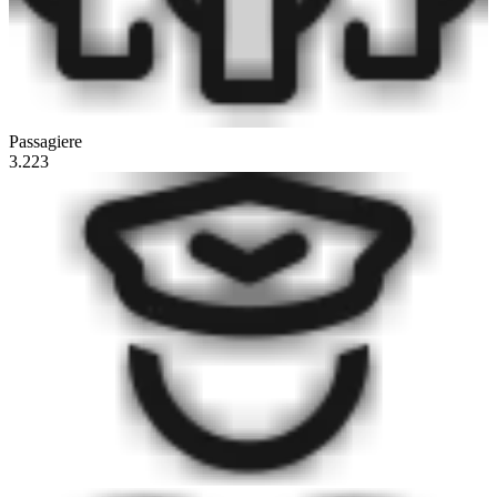
Passagiere
3.223