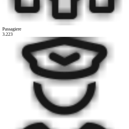
Passagiere
3.223