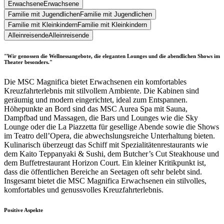
Erwachsene
Erwachsene
Familie mit Jugendlichen
Familie mit Jugendlichen
Familie mit Kleinkindern
Familie mit Kleinkindern
Alleinreisende
Alleinreisende
"Wir genossen die Wellnessangebote, die eleganten Lounges und die abendlichen Shows im
Theater besonders."
Die MSC Magnifica bietet Erwachsenen ein komfortables
Kreuzfahrterlebnis mit stilvollem Ambiente. Die Kabinen sind
geräumig und modern eingerichtet, ideal zum Entspannen.
Höhepunkte an Bord sind das MSC Aurea Spa mit Sauna,
Dampfbad und Massagen, die Bars und Lounges wie die Sky
Lounge oder die La Piazzetta für gesellige Abende sowie die Shows
im Teatro dell’Opera, die abwechslungsreiche Unterhaltung bieten.
Kulinarisch überzeugt das Schiff mit Spezialitätenrestaurants wie
dem Kaito Teppanyaki & Sushi, dem Butcher’s Cut Steakhouse und
dem Buffetrestaurant Horizon Court. Ein kleiner Kritikpunkt ist,
dass die öffentlichen Bereiche an Seetagen oft sehr belebt sind.
Insgesamt bietet die MSC Magnifica Erwachsenen ein stilvolles,
komfortables und genussvolles Kreuzfahrterlebnis.
Positive Aspekte